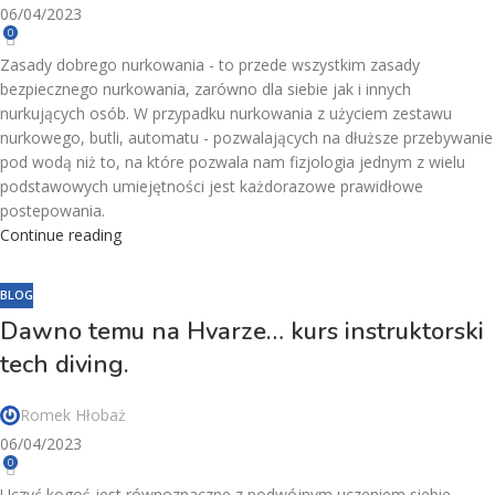
06/04/2023
0
Zasady dobrego nurkowania - to przede wszystkim zasady
bezpiecznego nurkowania, zarówno dla siebie jak i innych
nurkujących osób. W przypadku nurkowania z użyciem zestawu
nurkowego, butli, automatu - pozwalających na dłuższe przebywanie
pod wodą niż to, na które pozwala nam fizjologia jednym z wielu
podstawowych umiejętności jest każdorazowe prawidłowe
postepowania.
Continue reading
BLOG
Dawno temu na Hvarze… kurs instruktorski
tech diving.
Romek Hłobaż
06/04/2023
0
Uczyć kogoś jest równoznaczne z podwójnym uczeniem siebie