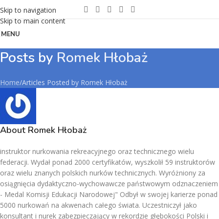
Skip to navigation
07
22
29
16
11
06
Skip to main content
GRU
GRU
STY
CZE
LIS
LIS
MENU
Posts by
Romek Hłobaż
Home
Articles Posted by Romek Hłobaż
About Romek Hłobaż
instruktor nurkowania rekreacyjnego oraz technicznego wielu
federacji. Wydał ponad 2000 certyfikatów, wyszkolił 59 instruktorów
oraz wielu znanych polskich nurków technicznych. Wyróżniony za
osiągnięcia dydaktyczno-wychowawcze państwowym odznaczeniem
- Medal Komisji Edukacji Narodowej" Odbył w swojej karierze ponad
5000 nurkowań na akwenach całego świata. Uczestniczył jako
konsultant i nurek zabezpieczający w rekordzie głębokości Polski i