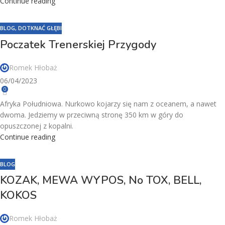
Continue reading
BLOG
,
DOTKNAĆ GŁĘBI
Poczatek Trenerskiej Przygody
Romek Hłobaż
06/04/2023
0
Afryka Południowa. Nurkowo kojarzy się nam z oceanem, a nawet
dwoma. Jedziemy w przeciwną stronę 350 km w góry do
opuszczonej z kopalni.
Continue reading
BLOG
KOZAK, MEWA WYPOS, No TOX, BELL,
KOKOS
Romek Hłobaż