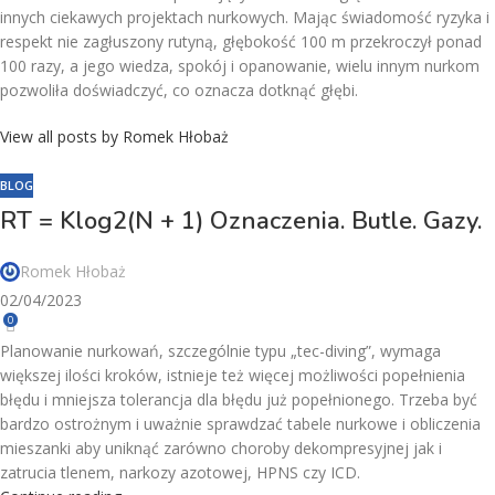
innych ciekawych projektach nurkowych. Mając świadomość ryzyka i
respekt nie zagłuszony rutyną, głębokość 100 m przekroczył ponad
100 razy, a jego wiedza, spokój i opanowanie, wielu innym nurkom
pozwoliła doświadczyć, co oznacza dotknąć głębi.
View all posts by Romek Hłobaż
BLOG
RT = Klog2(N + 1) Oznaczenia. Butle. Gazy.
Romek Hłobaż
02/04/2023
0
Planowanie nurkowań, szczególnie typu „tec-diving”, wymaga
większej ilości kroków, istnieje też więcej możliwości popełnienia
błędu i mniejsza tolerancja dla błędu już popełnionego. Trzeba być
bardzo ostrożnym i uważnie sprawdzać tabele nurkowe i obliczenia
mieszanki aby uniknąć zarówno choroby dekompresyjnej jak i
zatrucia tlenem, narkozy azotowej, HPNS czy ICD.