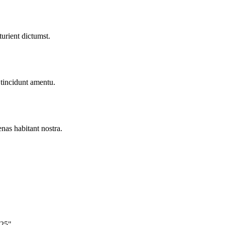
turient dictumst.
 tincidunt
amentu
.
nas habitant nostra.
 25"