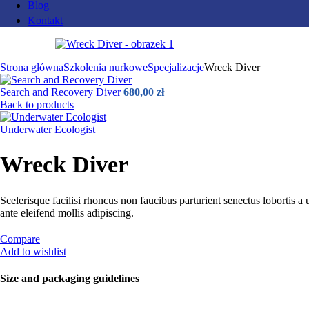
Blog
Kontakt
Strona główna
Szkolenia nurkowe
Specjalizacje
Wreck Diver
Search and Recovery Diver
680,00
zł
Back to products
Underwater Ecologist
Wreck Diver
Scelerisque facilisi rhoncus non faucibus parturient senectus lobortis a 
ante eleifend mollis adipiscing.
Compare
Add to wishlist
Size and packaging guidelines