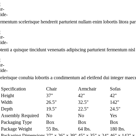
rmentum scelerisque hendrerit parturient nullam enim lobortis litora par
tenti a quisque tincidunt venenatis adipiscing parturient fermentum nisl
elerisque conubia lobortis a condimentum ad eleifend dui integer maece
Specification
Chair
Armchair
Sofas
Height
37"
42"
42"
Width
26.5"
32.5"
142"
Depth
19.5"
22.5"
24.5"
Assembly Required
No
No
Yes
Packaging Type
Box
Box
Box
Package Weight
55 lbs.
64 lbs.
180 lbs.
Packaging Dimensions
27" x 26" x 39"
45" x 35" x 24"
46" x 142" x