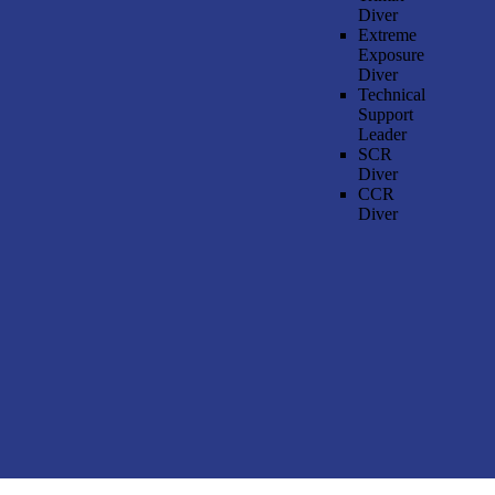
Diver
Extreme
Exposure
Diver
Technical
Support
Leader
SCR
Diver
CCR
Diver