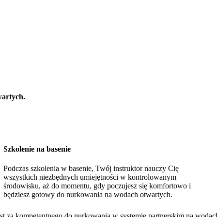
wartych.
Szkolenie na basenie
Podczas szkolenia w basenie, Twój instruktor nauczy Cię
wszystkich niezbędnych umiejętności w kontrolowanym
środowisku, aż do momentu, gdy poczujesz się komfortowo i
będziesz gotowy do nurkowania na wodach otwartych.
t za kompetentnego do nurkowania w systemie partnerskim na wodac