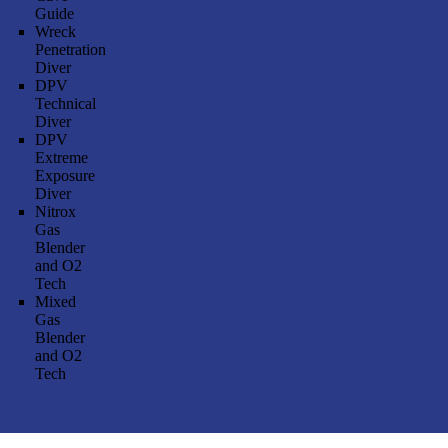
Guide
Wreck
Penetration
Diver
DPV
Technical
Diver
DPV
Extreme
Exposure
Diver
Nitrox
Gas
Blender
and O2
Tech
Mixed
Gas
Blender
and O2
Tech