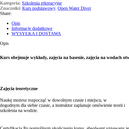
Kategoria:
Szkolenia rekreacyjne
Znaczniki:
Kurs podstawowy
,
Open Water Diver
Share:
Opis
Informacje dodatkowe
WYSYŁKA I DOSTAWA
Opis
Kurs obejmuje wykłady, zajęcia na basenie, zajęcia na wodach ot
Zajęcia teoretyczne
Naukę możesz rozpocząć w dowolnym czasie i miejscu, w
dogodnym dla siebie czasie, a instruktor zaplanuje omówienie teorii i
szkolenia na wodzie.
Certyfikacja
Po pomyślnym ukończeniu kursu, absolwent uznawany jes