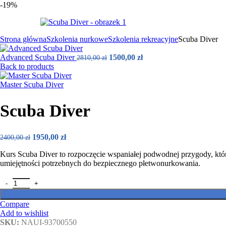
-19%
Strona główna
Szkolenia nurkowe
Szkolenia rekreacyjne
Scuba Diver
Advanced Scuba Diver
1500,00
zł
2810,00
zł
Back to products
Master Scuba Diver
Scuba Diver
1950,00
zł
2400,00
zł
Kurs Scuba Diver to rozpoczęcie wspaniałej podwodnej przygody, kt
umiejętności potrzebnych do bezpiecznego płetwonurkowania.
Compare
Add to wishlist
SKU:
NAUI-93700550