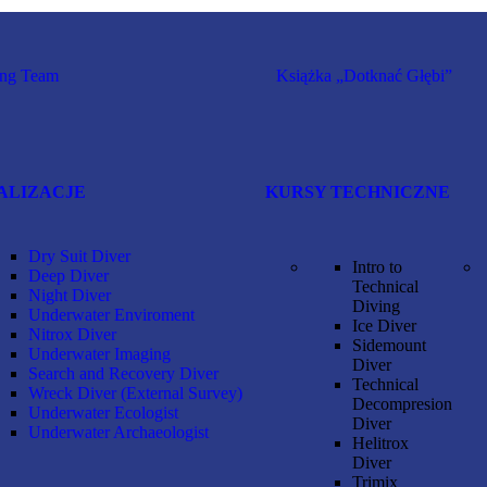
ing Team
Książka „Dotknać Głębi”
ALIZACJE
KURSY TECHNICZNE
Dry Suit Diver
Intro to
Deep Diver
Technical
Night Diver
Diving
Underwater Enviroment
Ice Diver
Nitrox Diver
Sidemount
Underwater Imaging
Diver
Search and Recovery Diver
Technical
Wreck Diver (External Survey)
Decompresion
Underwater Ecologist
Diver
Underwater Archaeologist
Helitrox
Diver
Trimix