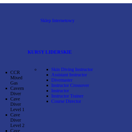
Sklep Internetowy
KURSY LIDERSKIE
Skin Diving Instructor
CCR
Assistant Instructor
Mixed
Divemaster
Gas
Instructor Crossover
Cavern
Instructor
Diver
Instructor Trainer
Cave
Course Director
Diver
Level 1
Cave
Diver
Level 2
Cave