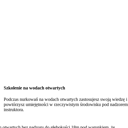
Szkolenie na wodach otwartych
Podczas nurkowań na wodach otwartych zastosujesz swoją wiedzę i
powtórzysz umiejętności w rzeczywistym środowisku pod nadzorem
instruktora.
h otwartych bez nadzoru do głębokości 18m pod warunkiem, że