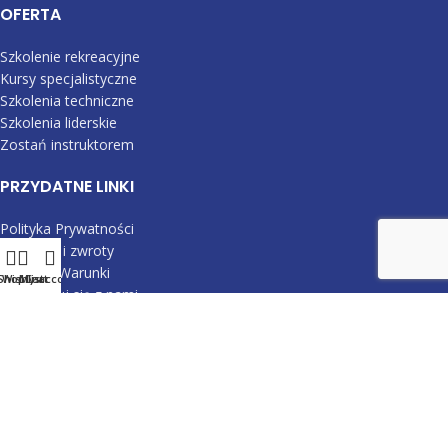
OFERTA
Szkolenie rekreacyjne
Kursy specjalistyczne
Szkolenia techniczne
Szkolenia liderskie
Zostań instruktorem
PRZYDATNE LINKI
Polityka Prywatności
Dostawa i zwroty
Zasady i Warunki
Shop
Wishlist
My account
Cart
Skontaktuj się z nami
Aktualności
Mapa Strony
SOCIAL MEDIA
Obserwuj nas na
Facebooku
Śledź nas na
Instagramie